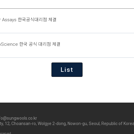
or Assays 한국공식대리점 체결
bioScience 한국 공식 대리점 체결
List
Info@sungwools.co.kr
ity, 12, Choansan-ro, Wolgye 2-dong, Nowon-gu, Seoul, Republic of Kor
eserved.