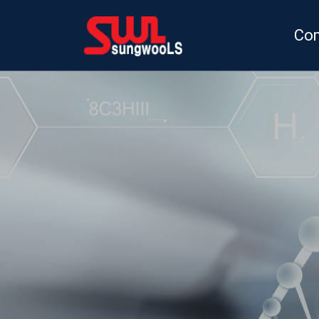
Co
Gree
Orga
Map