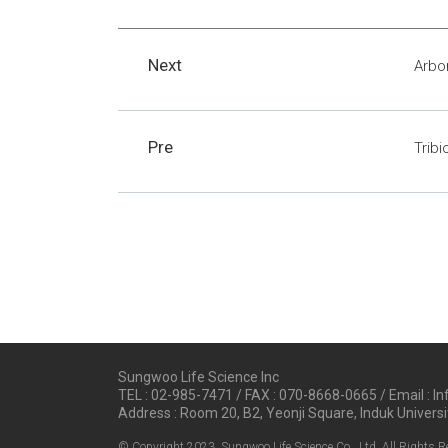
Next
Arb
Pre
Tri
Sungwoo Life Science Inc
TEL : 02-985-7471 / FAX : 070-8668-0665 / Email : 
Address : Room 20, B2, Yeonji Square, Induk Univers
© Copyright 2023. Sungwoo Life Science Co., Ltd. All Rights R