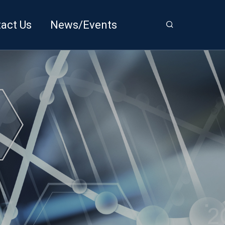
act Us
News/Events
 Inquiry
News
ory List
Promotion