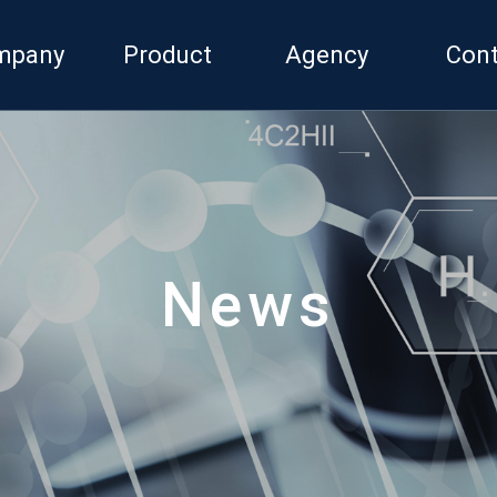
mpany
Product
Agency
Cont
tings
Brand List
Local Agency
Online
nization
Cell
Invent
Reagent
Chemical
ETC
News
Chondrex
ATS
Custom Service