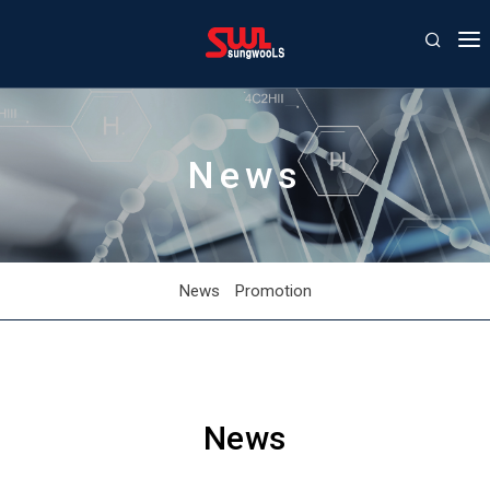
COMPANY
PRODUCT
News
AGENCY
CONTACT US
NEWS/EVENTS
News
Promotion
News