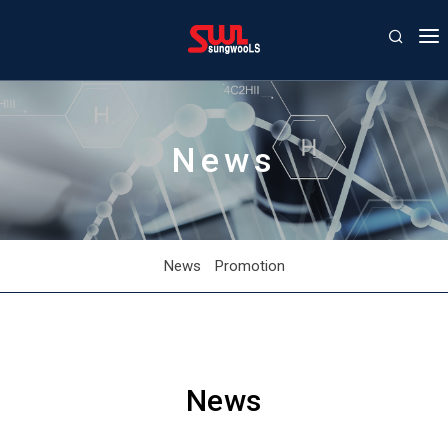
COMPANY
PRODUCT
News
AGENCY
CONTACT US
NEWS/EVENTS
News
Promotion
News