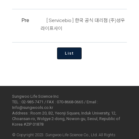
Pre
[ Servicebio ] 한국 공식 대리점 (주)성우
라이프사이
List
Sungwoo Life Science Inc
TEL : 02-985-7471 / FAX : 070-8668-0665 / Email :
Info@sungwools.co.kr
Address : Room 20, B2, Yeonji Square, Induk University, 12,
Choansan-ro, Wolgye 2-dong, Nowon-gu, Seoul, Republic of
Korea #ZIP 01878
© Copyright 2023. Sungwoo Life Science Co., Ltd. All Rights