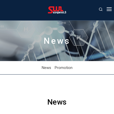
COMPANY
PRODUCT
News
AGENCY
CONTACT US
NEWS/EVENTS
News
Promotion
News